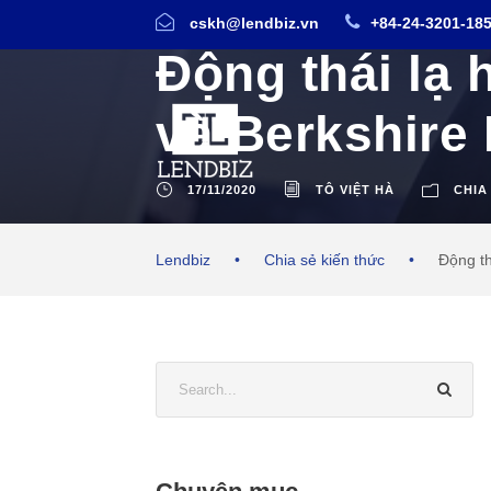
cskh@lendbiz.vn
+84-24-3201-18
Động thái lạ 
và Berkshire
17/11/2020
TÔ VIỆT HÀ
CHIA
Lendbiz
•
Chia sẻ kiến thức
•
Động th