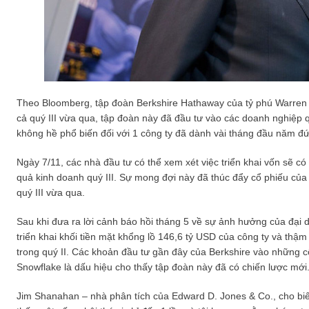
Theo Bloomberg, tập đoàn Berkshire Hathaway của tỷ phú Warren B
cả quý III vừa qua, tập đoàn này đã đầu tư vào các doanh nghiệp 
không hề phổ biến đối với 1 công ty đã dành vài tháng đầu năm đứn
Ngày 7/11, các nhà đầu tư có thể xem xét việc triển khai vốn sẽ có
quả kinh doanh quý III. Sự mong đợi này đã thúc đẩy cổ phiếu của
quý III vừa qua.
Sau khi đưa ra lời cảnh báo hồi tháng 5 về sự ảnh hưởng của đại d
triển khai khối tiền mặt khổng lồ 146,6 tỷ USD của công ty và thậm
trong quý II. Các khoản đầu tư gần đây của Berkshire vào những 
Snowflake là dấu hiệu cho thấy tập đoàn này đã có chiến lược mới
Jim Shanahan – nhà phân tích của Edward D. Jones & Co., cho biế