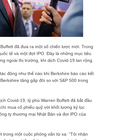
uffett đã đưa ra một số chiến lược mới. Trong
quốc tế và một đợt IPO. Đây là những mục tiêu
g ngoài thị trường, khi dịch Covid-19 lan rộng.
 tác động như thế nào khi Berkshire báo cáo kết
 Berkshire tăng gấp đôi so với S&P 500 trong
ịch Covid-19, tỷ phú Warren Buffett đã bắt đầu
 chí mua cổ phiếu quỹ với khối lượng kỷ lục
công ty thương mại Nhật Bản và đợi IPO của
.
t trong một cuộc phỏng vấn từ xa: “Tôi nhận