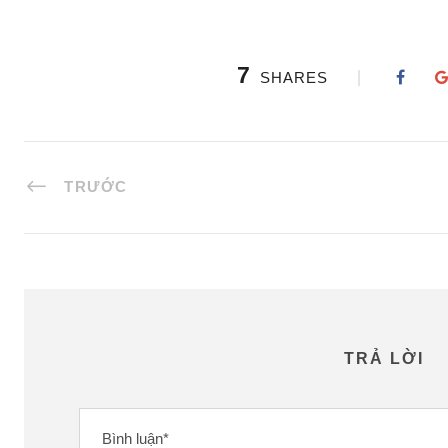
7
SHARES
TRƯỚC
TRẢ LỜI