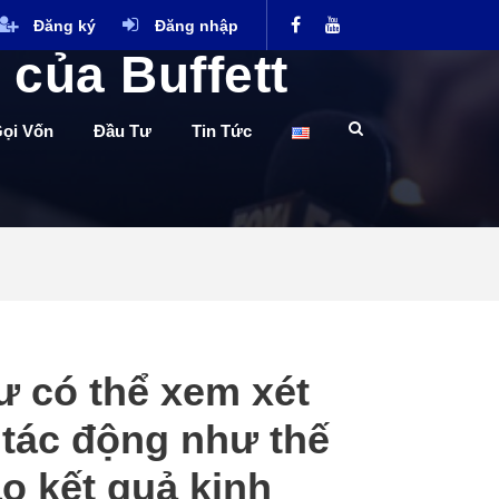
Đăng ký
Đăng nhập
 của Buffett
ọi Vốn
Đầu Tư
Tin Tức
ư có thể xem xét
ó tác động như thế
o kết quả kinh