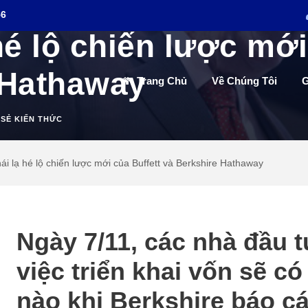
56
hé lộ chiến lược mới
 Hathaway
Trang Chủ
Về Chúng Tôi
G
 SẺ KIẾN THỨC
ái lạ hé lộ chiến lược mới của Buffett và Berkshire Hathaway
Ngày 7/11, các nhà đầu t
việc triển khai vốn sẽ c
nào khi Berkshire báo cá