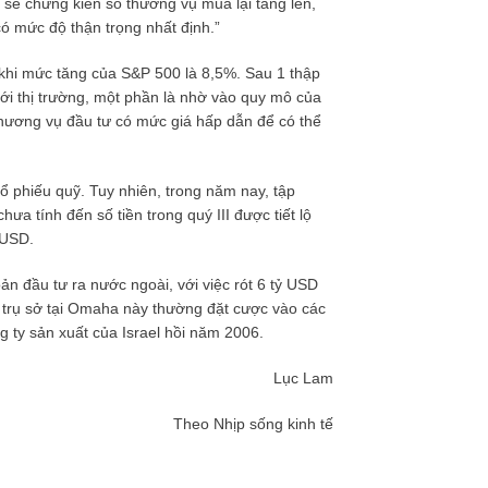
a sẽ chứng kiến số thương vụ mua lại tăng lên,
có mức độ thận trọng nhất định.”
g khi mức tăng của S&P 500 là 8,5%. Sau 1 thập
với thị trường, một phần là nhờ vào quy mô của
thương vụ đầu tư có mức giá hấp dẫn để có thể
cổ phiếu quỹ. Tuy nhiên, trong năm nay, tập
hưa tính đến số tiền trong quý III được tiết lộ
 USD.
n đầu tư ra nước ngoài, với việc rót 6 tỷ USD
ó trụ sở tại Omaha này thường đặt cược vào các
g ty sản xuất của Israel hồi năm 2006.
Lục Lam
Theo Nhịp sống kinh tế