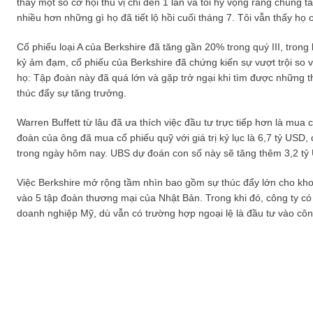
thấy một số cơ hội thú vị chỉ đến 1 lần và tôi hy vọng rằng chúng t
nhiều hơn những gì họ đã tiết lộ hồi cuối tháng 7. Tôi vẫn thấy họ 
Cổ phiếu loại A của Berkshire đã tăng gần 20% trong quý III, tron
kỷ ảm đạm, cổ phiếu của Berkshire đã chứng kiến sự vượt trội so 
họ: Tập đoàn này đã quá lớn và gặp trở ngại khi tìm được những 
thúc đẩy sự tăng trưởng.
Warren Buffett từ lâu đã ưa thích việc đầu tư trực tiếp hơn là mua 
đoàn của ông đã mua cổ phiếu quỹ với giá trị kỷ lục là 6,7 tỷ USD, c
trong ngày hôm nay. UBS dự đoán con số này sẽ tăng thêm 3,2 tỷ
Việc Berkshire mở rộng tầm nhìn bao gồm sự thúc đẩy lớn cho khoả
vào 5 tập đoàn thương mại của Nhật Bản. Trong khi đó, công ty c
doanh nghiệp Mỹ, dù vẫn có trường hợp ngoại lệ là đầu tư vào côn