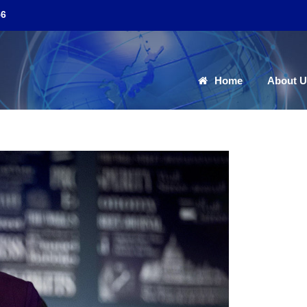
56
Home
About U