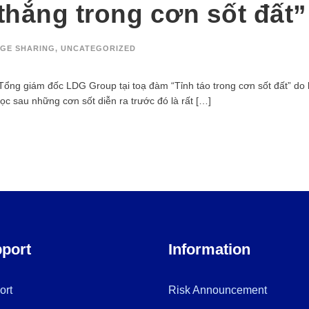
thắng trong cơn sốt đất”
GE SHARING
,
UNCATEGORIZED
ổng giám đốc LDG Group tại toạ đàm “Tỉnh táo trong cơn sốt đất” do
c sau những cơn sốt diễn ra trước đó là rất […]
port
Information
ort
Risk Announcement