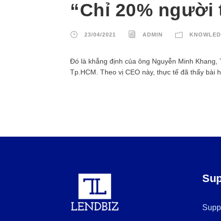
“Chỉ 20% người 
23/04/2021
ADMIN
KNOWLED
Đó là khẳng định của ông Nguyễn Minh Khang, T
Tp.HCM. Theo vị CEO này, thực tế đã thấy bài họ
Sup
Supp