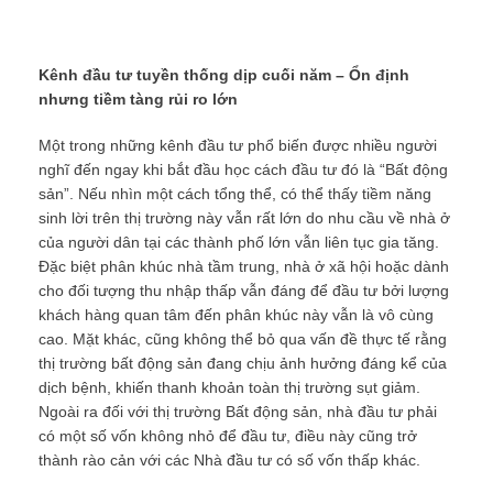
Kênh đầu tư tuyền thống dịp cuối năm – Ổn định
nhưng tiềm tàng rủi ro lớn
Một trong những kênh đầu tư phổ biến được nhiều người
nghĩ đến ngay khi bắt đầu học cách đầu tư đó là “Bất động
sản”.
Nếu nhìn một cách tổng thể, có thể thấy tiềm năng
sinh lời trên thị trường này vẫn rất lớn do nhu cầu về nhà ở
của người dân tại các thành phố lớn vẫn liên tục gia tăng.
Đặc biệt phân khúc nhà tầm trung, nhà ở xã hội hoặc dành
cho đối tượng thu nhập thấp vẫn đáng để đầu tư bởi lượng
khách hàng quan tâm đến phân khúc này vẫn là vô cùng
cao. Mặt khác, cũng không thể bỏ qua vấn đề thực tế rằng
thị trường bất động sản đang chịu ảnh hưởng đáng kể của
dịch bệnh, khiến thanh khoản toàn thị trường sụt giảm.
Ngoài ra đối với thị trường Bất động sản, nhà đầu tư phải
có một số vốn không nhỏ để đầu tư, điều này cũng trở
thành rào cản với các Nhà đầu tư có số vốn thấp khác.