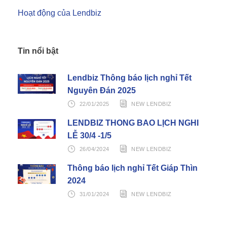
Hoạt động của Lendbiz
Tin nổi bật
Lendbiz Thông báo lịch nghỉ Tết
Nguyên Đán 2025
22/01/2025
NEW LENDBIZ
LENDBIZ THÔNG BÁO LỊCH NGHỈ
LỄ 30/4 -1/5
26/04/2024
NEW LENDBIZ
Thông báo lịch nghỉ Tết Giáp Thìn
2024
31/01/2024
NEW LENDBIZ