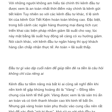
Với những người không am hiểu tài chính thì kênh đầu tư
được xem là an toàn nhất thời điểm này chính là kênh gửi
tiết kiệm Tuy nhiên so với các kênh đầu tư khác, tỉ lệ sinh
lời của kênh Gửi Tiết Kiệm hoàn toàn không cao. Đặc biệt,
trong bối cảnh các ngân hàng thương mại đang tích cực
triển khai các biện pháp nhằm giảm lãi suất cho vay, lúc
này mặt bằng lãi suất huy động sẽ càng có xu hướng giảm.
Nói cách khác, với kênh đầu tư ngân hàng thì quý khách
hàng cần chấp nhận thực tế: An toàn = lãi suất thấp.
Đầu tư gì vào dịp cuối năm để giúp tiền đẻ ra tiền là câu hỏi
không chỉ của riêng ai
Kênh đầu tư tiềm năng mà bất kì ai cũng sẽ nghĩ đến khi
nền kinh tế gặp khủng hoảng đó là “Vàng” – Đồng tiền
chung của kinh tế thế giới. Vàng được xem là tài sản trú ấn
an toàn và có tính thanh khoản cao khi kinh tế bất ổn.
Nhưng giá vàng hoàn toàn phụ thuộc vào cung cầu nên rất
khó để xác định “giá trị thực”, khá rủi ro với nhà đầu tư