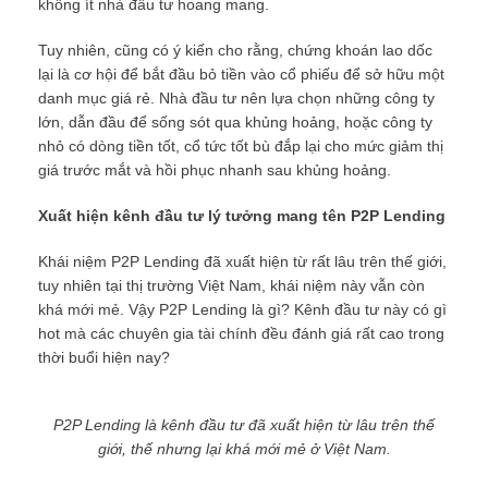
không ít nhà đầu tư hoang mang.
Tuy nhiên, cũng có ý kiến cho rằng, chứng khoán lao dốc
lại là cơ hội để bắt đầu bỏ tiền vào cổ phiếu để sở hữu một
danh mục giá rẻ. Nhà đầu tư nên lựa chọn những công ty
lớn, dẫn đầu để sống sót qua khủng hoảng, hoặc công ty
nhỏ có dòng tiền tốt, cổ tức tốt bù đắp lại cho mức giảm thị
giá trước mắt và hồi phục nhanh sau khủng hoảng.
Xuất hiện kênh đầu tư lý tưởng mang tên P2P Lending
Khái niệm P2P Lending đã xuất hiện từ rất lâu trên thế giới,
tuy nhiên tại thị trường Việt Nam, khái niệm này vẫn còn
khá mới mẻ. Vậy P2P Lending là gì? Kênh đầu tư này có gì
hot mà các chuyên gia tài chính đều đánh giá rất cao trong
thời buổi hiện nay?
P2P Lending là kênh đầu tư đã xuất hiện từ lâu trên thế
giới, thế nhưng lại khá mới mẻ ở Việt Nam.