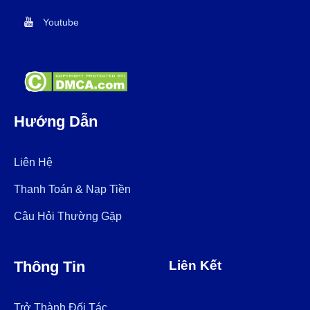
Youtube
Hướng Dẫn
Liên Hệ
Thanh Toán & Nạp Tiền
Câu Hỏi Thường Gặp
Thông Tin
Liên Kết
Trở Thành Đối Tác