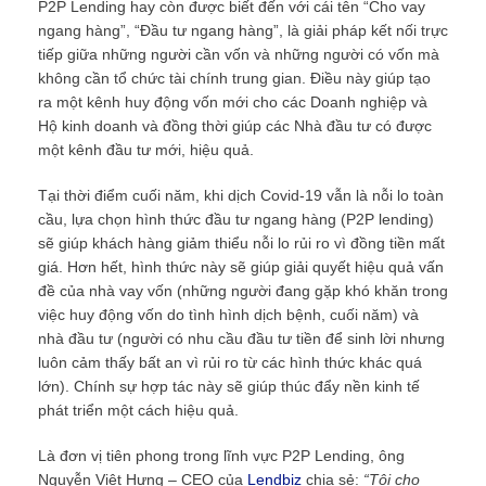
P2P Lending hay còn được biết đến với cái tên “Cho vay
ngang hàng”, “Đầu tư ngang hàng”, là giải pháp kết nối trực
tiếp giữa những người cần vốn và những người có vốn mà
không cần tổ chức tài chính trung gian. Điều này giúp tạo
ra một kênh huy động vốn mới cho các Doanh nghiệp và
Hộ kinh doanh và đồng thời giúp các Nhà đầu tư có được
một kênh đầu tư mới, hiệu quả.
Tại thời điểm cuối năm, khi dịch Covid-19 vẫn là nỗi lo toàn
cầu, lựa chọn hình thức đầu tư ngang hàng (P2P lending)
sẽ giúp khách hàng giảm thiểu nỗi lo rủi ro vì đồng tiền mất
giá. Hơn hết, hình thức này sẽ giúp giải quyết hiệu quả vấn
đề của nhà vay vốn (những người đang gặp khó khăn trong
việc huy động vốn do tình hình dịch bệnh, cuối năm) và
nhà đầu tư (người có nhu cầu đầu tư tiền để sinh lời nhưng
luôn cảm thấy bất an vì rủi ro từ các hình thức khác quá
lớn). Chính sự hợp tác này sẽ giúp thúc đẩy nền kinh tế
phát triển một cách hiệu quả.
Là đơn vị tiên phong trong lĩnh vực P2P Lending, ông
Nguyễn Việt Hưng – CEO của
Lendbiz
chia sẻ:
“Tôi cho